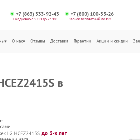
+7 (863) 333-92-43
+7 (800) 100-33-26
Ежедневно с 9:00 до 21:00
Звонок бесплатный по РФ
ны
О нас
Отзывы
Доставка
Гарантии
Акции и скидки
Зая
HCEZ2415S в
е
 сами
до 3-х лет
яжек LG HCEZ2415S
течении часа