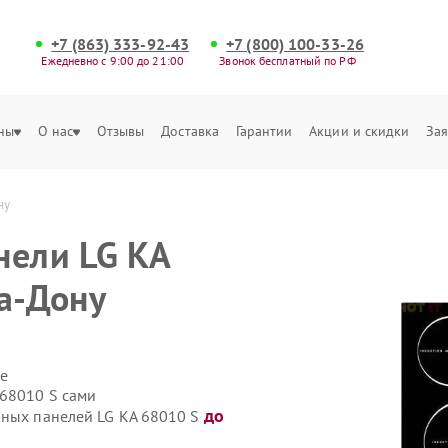
+7 (863) 333-92-43
+7 (800) 100-33-26
Ежедневно с 9:00 до 21:00
Звонок бесплатный по РФ
ны
О нас
Отзывы
Доставка
Гарантии
Акции и скидки
Зая
ну
нели LG KA
на-Дону
е
 68010 S сами
до
чных панелей LG KA 68010 S