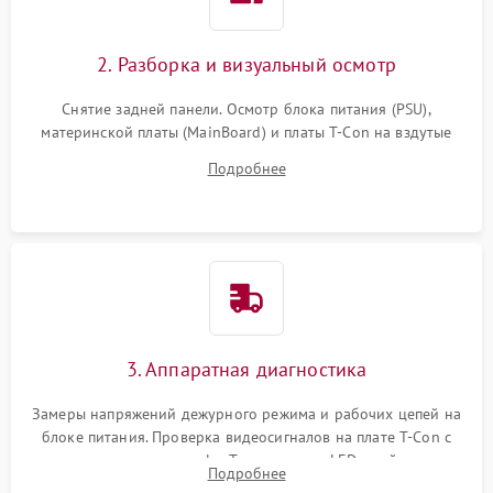
2. Разборка и визуальный осмотр
Снятие задней панели. Осмотр блока питания (PSU),
материнской платы (MainBoard) и платы T-Con на вздутые
конденсаторы, прогары, окисления и микротрещины.
Подробнее
Проверка надежности фиксации и целостности шлейфов.
3. Аппаратная диагностика
Замеры напряжений дежурного режима и рабочих цепей на
блоке питания. Проверка видеосигналов на плате T-Con с
помощью осциллографа. Тестирование LED-драйвера и
Подробнее
светодиодных планок подсветки мультиметром.