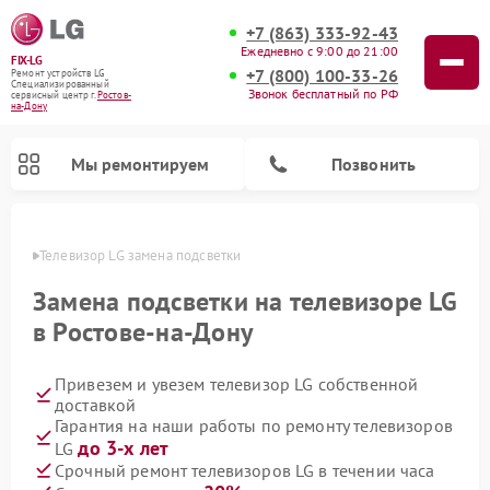
+7 (863) 333-92-43
Ежедневно с 9:00 до 21:00
FIX-LG
+7 (800) 100-33-26
Ремонт устройств LG
Специализированный
Звонок бесплатный по РФ
cервисный центр г.
Ростов-
на-Дону
Мы ремонтируем
Позвонить
-Дону
Телевизор LG замена подсветки
Замена подсветки на телевизоре LG
в Ростове-на-Дону
Привезем и увезем телевизор LG собственной
доставкой
Гарантия на наши работы по ремонту телевизоров
до 3-х лет
LG
Ремонт камер видеонаблюдения LG
Ремонт вертикальных пылесосов LG
Ремонт интерактивных панелей LG
Ремонт портативных колонок LG
Ремонт домашних кинотеатров LG
Ремонт посудомоечных машин LG
Ремонт микроволновых печей LG
Ремонт портативных акустик LG
Ремонт музыкальных центров LG
Срочный ремонт телевизоров LG в течении часа