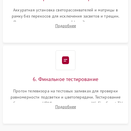
Аккуратная установка светорассеивателей и матрицы в
рамку без перекосов для исключения засветов и трещин.
Подключение внутренних шлейфов. Закрытие корпуса.
Подробнее
Сброс настроек и обновление программного обеспечения.
6. Финальное тестирование
Прогон телевизора на тестовых заливках для проверки
равномерности подсветки и цветопередачи. Тестирование
работы разъемов HDMI, динамиков, модуля Wi-Fi и Smart TV
Подробнее
в рабочем режиме в течение нескольких часов.