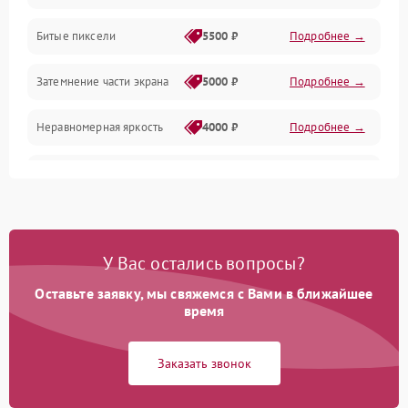
Разъёмы и интерфейсы
Битые пиксели
5500 ₽
Подробнее →
Механические повреждения
Затемнение части экрана
5000 ₽
Подробнее →
Программное обеспечение
Неравномерная яркость
4000 ₽
Подробнее →
Корпус и механика
Выгорание матрицы
6000 ₽
Подробнее →
Пульт и управление
Сеть и подключения
У Вас остались вопросы?
Оставьте заявку, мы свяжемся с Вами в ближайшее
Аудио
время
Сетевая
Заказать звонок