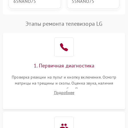
65NANO75
55NANO75
Этапы ремонта телевизора LG
1. Первичная диагностика
Проверка реакции на пульт и кнопку включения. Осмотр
матрицы на трещины и сколы. Оценка звука, наличия
подсветки и индикаторов ошибок. Подключение тестовых
Подробнее
источников сигнала для выявления симптомов поломки.