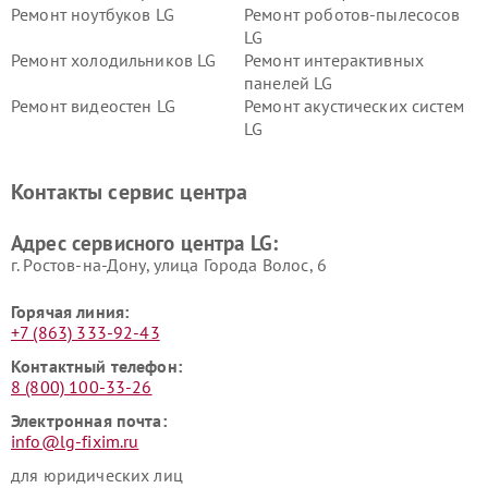
Ремонт ноутбуков LG
Ремонт роботов-пылесосов
LG
Ремонт холодильников LG
Ремонт интерактивных
панелей LG
Ремонт видеостен LG
Ремонт акустических систем
LG
Ремонт портативных акустик
Ремонт камер
LG
видеонаблюдения LG
Контакты сервис центра
Ремонт морозильных камер
Ремонт вертикальных
LG
пылесосов LG
Адрес сервисного центра LG:
г. Ростов-на-Дону, улица Города Волос, 6
Горячая линия:
+7 (863) 333-92-43
Контактный телефон:
8 (800) 100-33-26
Электронная почта:
info@lg-fixim.ru
для юридических лиц