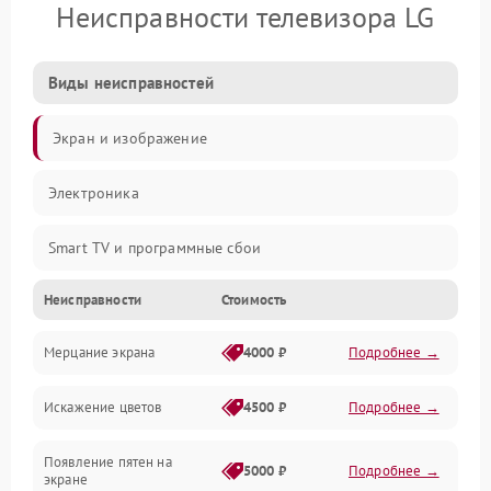
Неисправности телевизора LG
Виды неисправностей
Экран и изображение
Электроника
Smart TV и программные сбои
Неисправности
Стоимость
Питание и запуск
Мерцание экрана
4000 ₽
Подробнее →
Подсветка и LED-модули
Искажение цветов
4500 ₽
Подробнее →
Звук и аудиосистема
Появление пятен на
Сигнал и приём каналов
5000 ₽
Подробнее →
экране