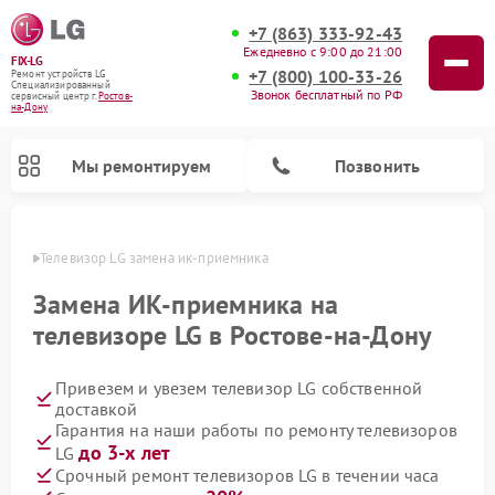
+7 (863) 333-92-43
Ежедневно с 9:00 до 21:00
FIX-LG
+7 (800) 100-33-26
Ремонт устройств LG
Специализированный
Звонок бесплатный по РФ
cервисный центр г.
Ростов-
на-Дону
Мы ремонтируем
Позвонить
-Дону
Телевизор LG замена ик-приемника
Замена ИК-приемника на
телевизоре LG в Ростове-на-Дону
Привезем и увезем телевизор LG собственной
доставкой
Гарантия на наши работы по ремонту телевизоров
до 3-х лет
LG
Ремонт камер видеонаблюдения LG
Ремонт вертикальных пылесосов LG
Ремонт интерактивных панелей LG
Ремонт портативных колонок LG
Ремонт домашних кинотеатров LG
Ремонт посудомоечных машин LG
Ремонт микроволновых печей LG
Ремонт портативных акустик LG
Ремонт музыкальных центров LG
Срочный ремонт телевизоров LG в течении часа