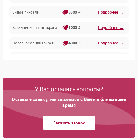
Разъёмы и интерфейсы
Битые пиксели
5500 ₽
Подробнее →
Механические повреждения
Затемнение части экрана
5000 ₽
Подробнее →
Программное обеспечение
Неравномерная яркость
4000 ₽
Подробнее →
Корпус и механика
Выгорание матрицы
6000 ₽
Подробнее →
Пульт и управление
Сеть и подключения
У Вас остались вопросы?
Оставьте заявку, мы свяжемся с Вами в ближайшее
Аудио
время
Сетевая
Заказать звонок