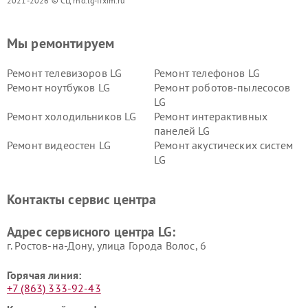
2021-2026 © СЦ rnd.lg-fixim.ru
Мы ремонтируем
Ремонт телевизоров LG
Ремонт телефонов LG
Ремонт ноутбуков LG
Ремонт роботов-пылесосов
LG
Ремонт холодильников LG
Ремонт интерактивных
панелей LG
Ремонт видеостен LG
Ремонт акустических систем
LG
Ремонт портативных акустик
Ремонт камер
LG
видеонаблюдения LG
Контакты сервис центра
Ремонт морозильных камер
Ремонт вертикальных
LG
пылесосов LG
Адрес сервисного центра LG:
г. Ростов-на-Дону, улица Города Волос, 6
Горячая линия:
+7 (863) 333-92-43