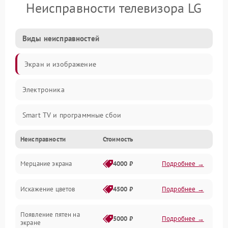
Неисправности телевизора LG
Виды неисправностей
Экран и изображение
Электроника
Smart TV и программные сбои
Неисправности
Стоимость
Питание и запуск
Мерцание экрана
4000 ₽
Подробнее →
Подсветка и LED-модули
Искажение цветов
4500 ₽
Подробнее →
Звук и аудиосистема
Появление пятен на
Сигнал и приём каналов
5000 ₽
Подробнее →
экране