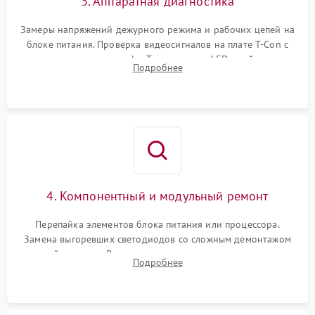
3. Аппаратная диагностика
Замеры напряжений дежурного режима и рабочих цепей на
блоке питания. Проверка видеосигналов на плате T-Con с
помощью осциллографа. Тестирование LED-драйвера и
Подробнее
светодиодных планок подсветки мультиметром.
4. Компонентный и модульный ремонт
Перепайка элементов блока питания или процессора.
Замена выгоревших светодиодов со сложным демонтажом
хрупкой матрицы. Восстановление поврежденных дорожек,
Подробнее
прошивка микросхем памяти EEPROM