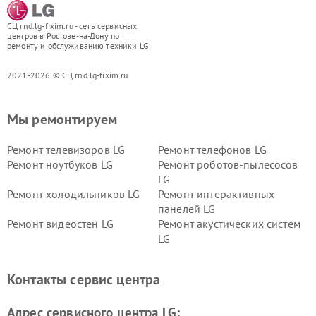
СЦ rnd.lg-fixim.ru - сеть сервисных
центров в Ростове-на-Дону по
ремонту и обслуживанию техники LG
2021-2026 © СЦ rnd.lg-fixim.ru
Мы ремонтируем
Ремонт телевизоров LG
Ремонт телефонов LG
Ремонт ноутбуков LG
Ремонт роботов-пылесосов
LG
Ремонт холодильников LG
Ремонт интерактивных
панелей LG
Ремонт видеостен LG
Ремонт акустических систем
LG
Ремонт портативных акустик
Ремонт камер
LG
видеонаблюдения LG
Контакты сервис центра
Ремонт морозильных камер
Ремонт вертикальных
LG
пылесосов LG
Адрес сервисного центра LG: