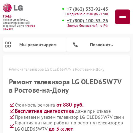
+7 (863) 333-92-43
Ежедневно с 9:00 до 21:00
FIX-LG
+7 (800) 100-33-26
Ремонт устройств LG
Специализированный
Звонок бесплатный по РФ
cервисный центр г.
Ростов-
на-Дону
Мы ремонтируем
Позвонить
-Дону
Ремонт телевизора LG OLED65W7V в Ростове-на-Дону
Ремонт телевизора LG OLED65W7V
в Ростове-на-Дону
от 880 руб.
Стоимость ремонта
Бесплатная диагностика
даже при отказе
Привезем и увезем телевизор LG OLED65W7V сами
Гарантия на наши работы по ремонту телевизоров
Ремонт камер видеонаблюдения LG
Ремонт вертикальных пылесосов LG
Ремонт интерактивных панелей LG
Ремонт портативных колонок LG
Ремонт домашних кинотеатров LG
Ремонт посудомоечных машин LG
Ремонт микроволновых печей LG
Ремонт портативных акустик LG
Ремонт музыкальных центров LG
до 3-х лет
LG OLED65W7V