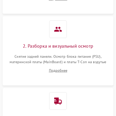
источников сигнала для выявления симптомов поломки.
2. Разборка и визуальный осмотр
Снятие задней панели. Осмотр блока питания (PSU),
материнской платы (MainBoard) и платы T-Con на вздутые
конденсаторы, прогары, окисления и микротрещины.
Подробнее
Проверка надежности фиксации и целостности шлейфов.