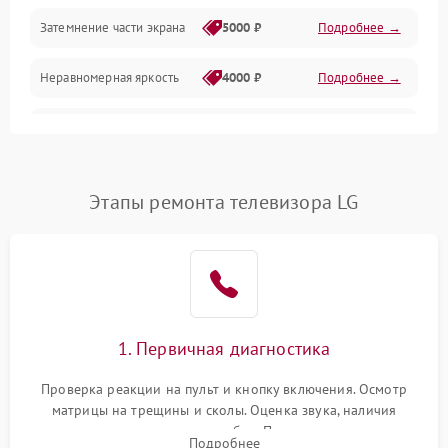
Механические повреждения
Затемнение части экрана
5000 ₽
Подробнее →
Программное обеспечение
Неравномерная яркость
4000 ₽
Подробнее →
Корпус и механика
Выгорание матрицы
6000 ₽
Подробнее →
Пульт и управление
Этапы ремонта телевизора LG
Сеть и подключения
Аудио
Сетевая
1. Первичная диагностика
Проверка реакции на пульт и кнопку включения. Осмотр
матрицы на трещины и сколы. Оценка звука, наличия
подсветки и индикаторов ошибок. Подключение тестовых
Подробнее