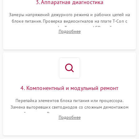
3. Аппаратная диагностика
Замеры напряжений дежурного режима и рабочих цепей на
блоке питания. Проверка видеосигналов на плате T-Con с
помощью осциллографа. Тестирование LED-драйвера и
Подробнее
светодиодных планок подсветки мультиметром.
4. Компонентный и модульный ремонт
Перепайка элементов блока питания или процессора.
Замена выгоревших светодиодов со сложным демонтажом
хрупкой матрицы. Восстановление поврежденных дорожек,
Подробнее
прошивка микросхем памяти EEPROM