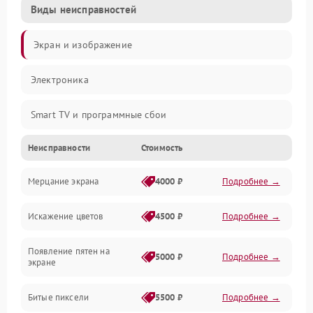
Виды неисправностей
Экран и изображение
Электроника
Smart TV и программные сбои
Неисправности
Стоимость
Питание и запуск
Мерцание экрана
4000 ₽
Подробнее →
Подсветка и LED-модули
Искажение цветов
4500 ₽
Подробнее →
Звук и аудиосистема
Появление пятен на
Сигнал и приём каналов
5000 ₽
Подробнее →
экране
Разъёмы и интерфейсы
Битые пиксели
5500 ₽
Подробнее →