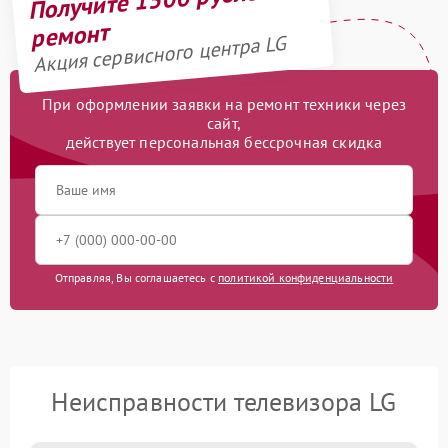
ремонт
Акция сервисного центра LG
При оформлении заявки на ремонт техники через
сайт,
действует персональная бессрочная скидка
Отправляя, Вы соглашаетесь с
политикой конфиденциальности
Неисправности телевизора LG