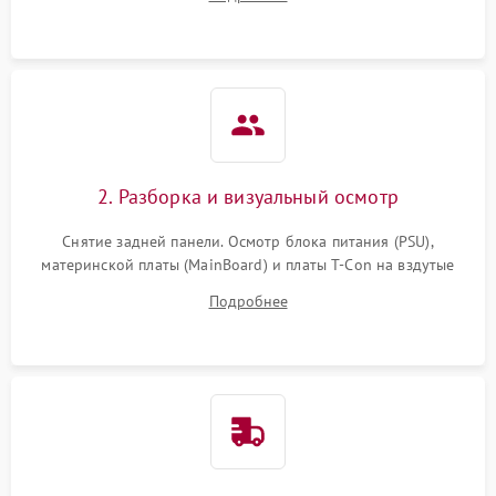
источников сигнала для выявления симптомов поломки.
2. Разборка и визуальный осмотр
Снятие задней панели. Осмотр блока питания (PSU),
материнской платы (MainBoard) и платы T-Con на вздутые
конденсаторы, прогары, окисления и микротрещины.
Подробнее
Проверка надежности фиксации и целостности шлейфов.