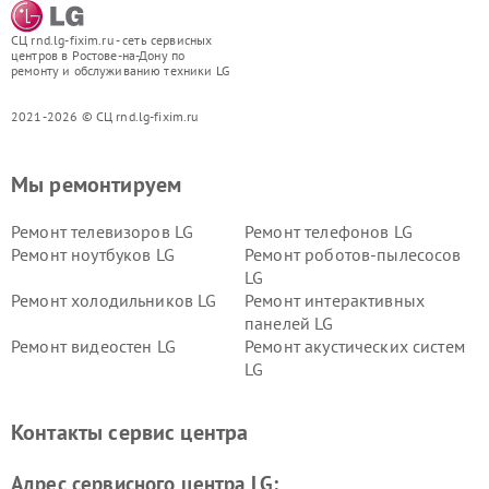
СЦ rnd.lg-fixim.ru - сеть сервисных
центров в Ростове-на-Дону по
ремонту и обслуживанию техники LG
2021-2026 © СЦ rnd.lg-fixim.ru
Мы ремонтируем
Ремонт телевизоров LG
Ремонт телефонов LG
Ремонт ноутбуков LG
Ремонт роботов-пылесосов
LG
Ремонт холодильников LG
Ремонт интерактивных
панелей LG
Ремонт видеостен LG
Ремонт акустических систем
LG
Ремонт портативных акустик
Ремонт камер
LG
видеонаблюдения LG
Контакты сервис центра
Ремонт морозильных камер
Ремонт вертикальных
LG
пылесосов LG
Адрес сервисного центра LG: