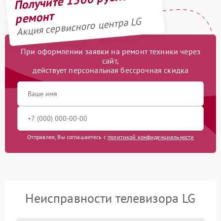
ремонт
Акция сервисного центра LG
При оформлении заявки на ремонт техники через
сайт,
действует персональная бессрочная скидка
Отправляя, Вы соглашаетесь с
политикой конфиденциальности
Неисправности телевизора LG