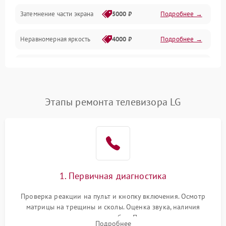
Механические повреждения
Затемнение части экрана
5000 ₽
Подробнее →
Программное обеспечение
Неравномерная яркость
4000 ₽
Подробнее →
Корпус и механика
Выгорание матрицы
6000 ₽
Подробнее →
Пульт и управление
Этапы ремонта телевизора LG
Сеть и подключения
Аудио
Сетевая
1. Первичная диагностика
Проверка реакции на пульт и кнопку включения. Осмотр
матрицы на трещины и сколы. Оценка звука, наличия
подсветки и индикаторов ошибок. Подключение тестовых
Подробнее