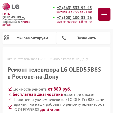
+7 (863) 333-92-43
Ежедневно с 9:00 до 21:00
FIX-LG
+7 (800) 100-33-26
Ремонт устройств LG
Специализированный
Звонок бесплатный по РФ
cервисный центр г.
Ростов-
на-Дону
Мы ремонтируем
Позвонить
-Дону
Ремонт телевизора LG OLED55B8S в Ростове-на-Дону
Ремонт телевизора LG OLED55B8S
в Ростове-на-Дону
от 880 руб.
Стоимость ремонта
Бесплатная диагностика
даже при отказе
Привезем и увезем телевизор LG OLED55B8S сами
Гарантия на наши работы по ремонту телевизоров
Ремонт камер видеонаблюдения LG
Ремонт вертикальных пылесосов LG
Ремонт интерактивных панелей LG
Ремонт портативных колонок LG
Ремонт домашних кинотеатров LG
Ремонт посудомоечных машин LG
Ремонт микроволновых печей LG
Ремонт портативных акустик LG
Ремонт музыкальных центров LG
до 3-х лет
LG OLED55B8S