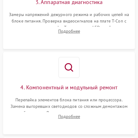
3. Аппаратная диагностика
Замеры напряжений дежурного режима и рабочих цепей на
блоке питания. Проверка видеосигналов на плате T-Con с
помощью осциллографа. Тестирование LED-драйвера и
Подробнее
светодиодных планок подсветки мультиметром.
4. Компонентный и модульный ремонт
Перепайка элементов блока питания или процессора.
Замена выгоревших светодиодов со сложным демонтажом
хрупкой матрицы. Восстановление поврежденных дорожек,
Подробнее
прошивка микросхем памяти EEPROM