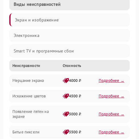
Виды неисправностей
Экран и изображение
Электроника
Smart TV и программные сбои
Неисправности
Стоимость
Питание и запуск
Мерцание экрана
4000 ₽
Подробнее →
Подсветка и LED-модули
Искажение цветов
4500 ₽
Подробнее →
Звук и аудиосистема
Появление пятен на
Сигнал и приём каналов
5000 ₽
Подробнее →
экране
Разъёмы и интерфейсы
Битые пиксели
5500 ₽
Подробнее →