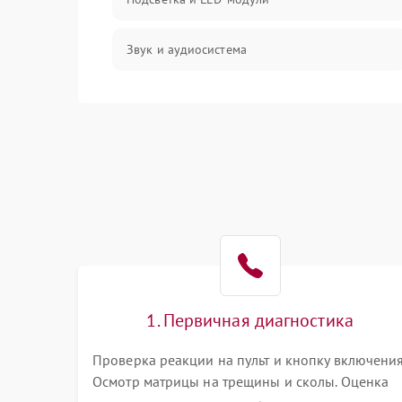
Звук и аудиосистема
Сигнал и приём каналов
Разъёмы и интерфейсы
Механические повреждения
Программное обеспечение
Корпус и механика
1. Первичная диагностика
Пульт и управление
Проверка реакции на пульт и кнопку включения
Осмотр матрицы на трещины и сколы. Оценка
Сеть и подключения