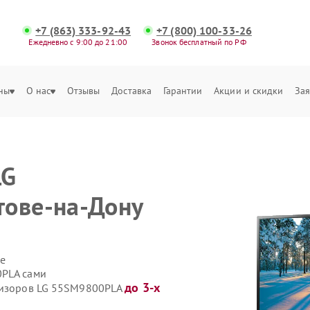
+7 (863) 333-92-43
+7 (800) 100-33-26
Ежедневно с 9:00 до 21:00
Звонок бесплатный по РФ
ны
О нас
Отзывы
Доставка
Гарантии
Акции и скидки
Зая
LG
тове-на-Дону
е
0PLA сами
до 3-х
евизоров LG 55SM9800PLA