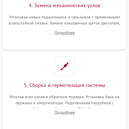
4. Замена механических узлов
Установка новых подшипников и сальников с применением
влагостойкой смазки. Замена изношенных щеток двигателя,
порванного ремня привода, неисправного сливного насоса
Подробнее
или поврежденной резиновой манжеты.
5. Сборка и герметизация системы
Монтаж всех узлов в обратном порядке. Установка бака на
пружины и амортизаторы. Подключение патрубков с
надежной фиксацией хомутами. Обработка стыков
Подробнее
герметиком для предотвращения возможных протечек воды.