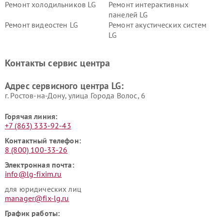
Ремонт холодильников LG
Ремонт интерактивных
панелей LG
Ремонт видеостен LG
Ремонт акустических систем
LG
Ремонт портативных акустик
Ремонт камер
LG
видеонаблюдения LG
Контакты сервис центра
Ремонт морозильных камер
Ремонт вертикальных
LG
пылесосов LG
Адрес сервисного центра LG:
г. Ростов-на-Дону, улица Города Волос, 6
Горячая линия:
+7 (863) 333-92-43
Контактный телефон:
8 (800) 100-33-26
Электронная почта:
info@lg-fixim.ru
для юридических лиц
manager@fix-lg.ru
График работы: