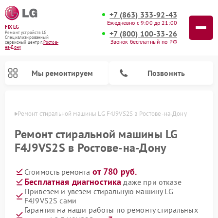
+7 (863) 333-92-43
Ежедневно с 9:00 до 21:00
FIX-LG
+7 (800) 100-33-26
Ремонт устройств LG
Специализированный
Звонок бесплатный по РФ
cервисный центр г.
Ростов-
на-Дону
Мы ремонтируем
Позвонить
-Дону
Ремонт стиральной машины LG F4J9VS2S в Ростове-на-Дону
Ремонт стиральной машины LG
F4J9VS2S в Ростове-на-Дону
от 780 руб.
Стоимость ремонта
Бесплатная диагностика
даже при отказе
Привезем и увезем стиральную машину LG
F4J9VS2S сами
Ремонт портативных акустик LG
Ремонт музыкальных центров LG
Ремонт посудомоечных машин LG
Ремонт микроволновых печей LG
Ремонт камер видеонаблюдения LG
Ремонт вертикальных пылесосов LG
Ремонт интерактивных панелей LG
Ремонт портативных колонок LG
Ремонт домашних кинотеатров LG
Гарантия на наши работы по ремонту стиральных