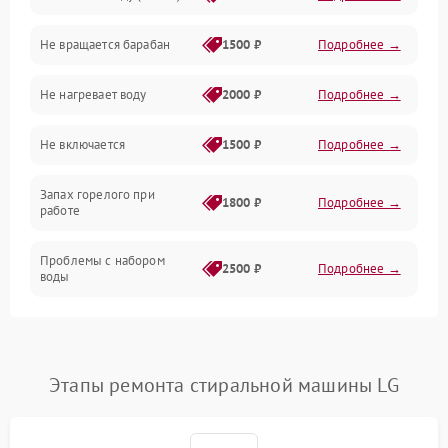
Не вращается барабан
1500 ₽
Подробнее →
Слив
Не нагревает воду
2000 ₽
Подробнее →
Программное обеспечение
Не включается
1500 ₽
Подробнее →
Запах горелого при
1800 ₽
Подробнее →
работе
Проблемы с набором
2500 ₽
Подробнее →
воды
Замена ТЭНа
2200 ₽
Подробнее →
Замена платы управления
2200 ₽
Подробнее →
Этапы ремонта стиральной машины LG