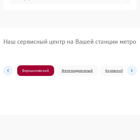
Наш сервисный центр на Вашей станции метро
Ворошиловский
Железнодорожный
Кировский
Л