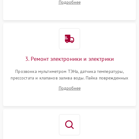
Подробнее
крестовины на износ, а манжеты люка на разрывы.
3. Ремонт электроники и электрики
Прозвонка мультиметром ТЭНа, датчика температуры,
прессостата и клапанов залива воды. Пайка поврежденных
дорожек или замена симисторов на плате управления.
Подробнее
Восстановление целостности проводки и контактов.