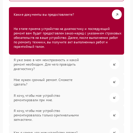
Какие документы вы предоставляете?
На этапе приема устройства на диагностику и последующий
ремонт вам будет предоставлен заказ-наряд с указанием страховых
обязательств на ваше устройство. Далее, после выполнения работ
по ремонту техники, вы получите акт выполненных работ и
гарантийный талон.
Я уже знаю в чем неисправность и какой
ремонт необходим. Для чего проводить
диагностику?
Мне нужен срочный ремонт. Сможете
сделать?
Я хочу, чтобы мое устройство
ремонтировали при мне.
Я хочу, чтобы мое устройство
ремонтировалось только оригинальными
запчастями.
Как я узнаю, что мое устройство готово?