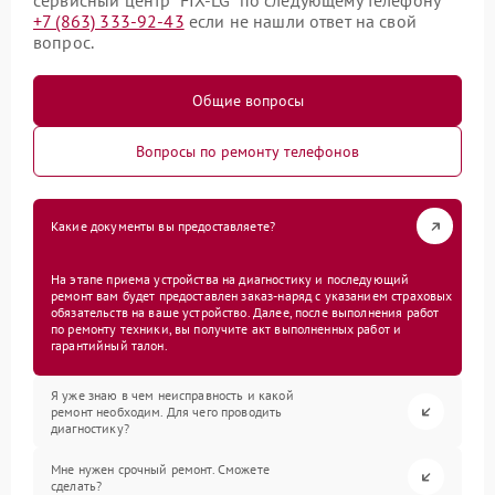
сервисный центр “FIX-LG” по следующему телефону
+7 (863) 333-92-43
если не нашли ответ на свой
вопрос.
Общие вопросы
Вопросы по ремонту телефонов
Какие документы вы предоставляете?
На этапе приема устройства на диагностику и последующий
ремонт вам будет предоставлен заказ-наряд с указанием страховых
обязательств на ваше устройство. Далее, после выполнения работ
по ремонту техники, вы получите акт выполненных работ и
гарантийный талон.
Я уже знаю в чем неисправность и какой
ремонт необходим. Для чего проводить
диагностику?
Мне нужен срочный ремонт. Сможете
сделать?