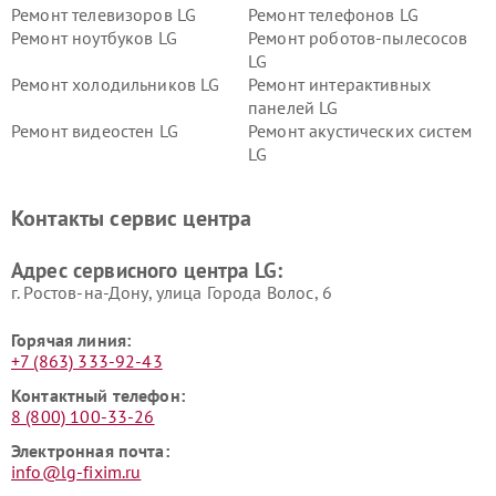
Ремонт телевизоров LG
Ремонт телефонов LG
Ремонт ноутбуков LG
Ремонт роботов-пылесосов
LG
Ремонт холодильников LG
Ремонт интерактивных
панелей LG
Ремонт видеостен LG
Ремонт акустических систем
LG
Ремонт портативных акустик
Ремонт камер
LG
видеонаблюдения LG
Контакты сервис центра
Ремонт морозильных камер
Ремонт вертикальных
LG
пылесосов LG
Адрес сервисного центра LG:
г. Ростов-на-Дону, улица Города Волос, 6
Горячая линия:
+7 (863) 333-92-43
Контактный телефон:
8 (800) 100-33-26
Электронная почта:
info@lg-fixim.ru