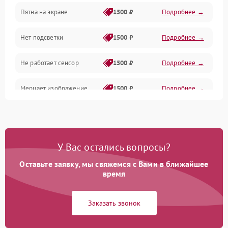
Пятна на экране
1500 ₽
Подробнее →
Проблемы с питанием, зарядкой и аккумулятором
Нет подсветки
1500 ₽
Подробнее →
Проблемы с работой системы, корпусом и другие
Не работает сенсор
1500 ₽
Подробнее →
Мерцает изображение
1500 ₽
Подробнее →
Не работает 3D Touch
2400 ₽
Подробнее →
Не работает Face ID
4000 ₽
Подробнее →
У Вас остались вопросы?
Оставьте заявку, мы свяжемся с Вами в ближайшее
время
Заказать звонок