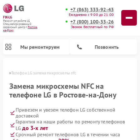
+7 (863) 333-92-43
Ежедневно с 9:00 до 21:00
FIX-LG
+7 (800) 100-33-26
Ремонт устройств LG
Специализированный
Звонок бесплатный по РФ
cервисный центр г.
Ростов-
на-Дону
Мы ремонтируем
Позвонить
-Дону
Телефон LG замена микросхемы nfc
Замена микросхемы NFC на
телефоне LG в Ростове-на-Дону
Привезем и увезем телефон LG собственной
доставкой
Гарантия на наши работы по ремонту телефонов
до 3-х лет
LG
Ремонт камер видеонаблюдения LG
Ремонт вертикальных пылесосов LG
Ремонт интерактивных панелей LG
Ремонт портативных колонок LG
Ремонт домашних кинотеатров LG
Ремонт посудомоечных машин LG
Ремонт микроволновых печей LG
Ремонт портативных акустик LG
Ремонт музыкальных центров LG
Срочный ремонт телефонов LG в течении часа