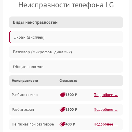
Неисправности телефона LG
Виды неисправностей
Экран (дисплей)
Разговор (микрофон, динамик)
Общие поломки
Неисправности
Стоимость
Проблемы связи
Разбито стекло
1500 ₽
Подробнее →
Камеры
Разбит экран
1500 ₽
Подробнее →
Проблемы с дисплеем и сенсором
Не гаснет при разговоре
400 ₽
Подробнее →
Зарядка