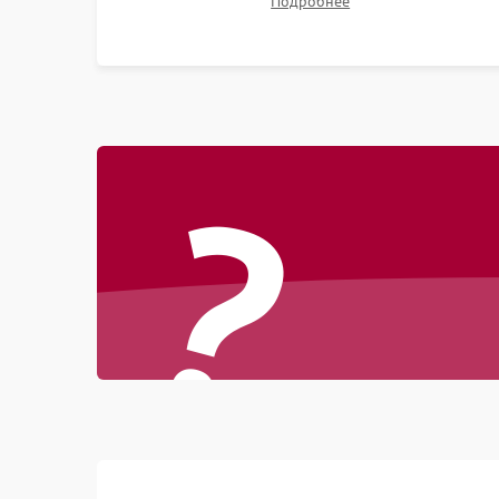
Подробнее
битых пикселях, установка нового цветового
колеса или восстановление сгоревших
поляризационных пленок.
?