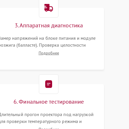
3000 ₽
Подробнее →
3. Аппаратная диагностика
3500 ₽
Подробнее →
Замер напряжений на блоке питания и модуле
розжига (балласте). Проверка целостности
цветового колеса (DLP) или поляризаторов (LCD).
Подробнее
Тестирование DMD-чипа, датчиков температуры
и оптопар с помощью мультиметра и
осциллографа.
6. Финальное тестирование
Длительный прогон проектора под нагрузкой
для проверки температурного режима и
отсутствия перегрева. Оценка фокуса,