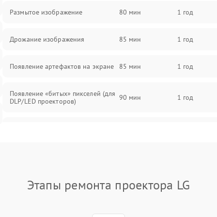
Размытое изображение
80 мин
1 год
Дрожание изображения
85 мин
1 год
Появление артефактов на экране
85 мин
1 год
Появление «битых» пикселей (для
90 мин
1 год
DLP/LED проекторов)
Залипание изображения (image
85 мин
1 год
retention)
Нестабильная яркость или
80 мин
1 год
контраст
Этапы ремонта проектора LG
Неравномерная подсветка экрана
85 мин
1 год