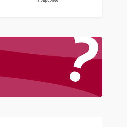
Подробнее
контрастности и цветопередачи на тестовых
таблицах. Проверка работы всех видеовходов и
?
кнопок управления.