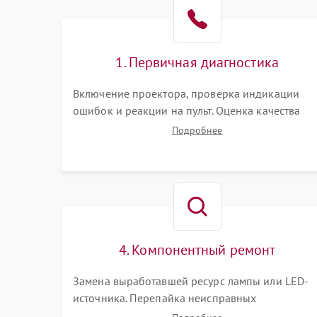
1. Первичная диагностика
Включение проектора, проверка индикации
ошибок и реакции на пульт. Оценка качества
проекции, яркости лампы, наличия артефактов
Подробнее
(точки, пятна). Проверка работы системы
охлаждения по уровню шума вентиляторов.
4. Компонентный ремонт
Замена выработавшей ресурс лампы или LED-
источника. Перепайка неисправных
компонентов на платах. Замена DMD-чипа при