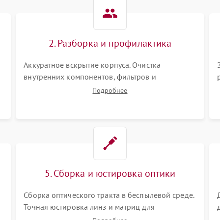
Не работает автоматическая
80 мин
1 год
коррекция трапеции (Keystone)
2. Разборка и профилактика
Проблемы с масштабированием
80 мин
1 год
изображения
Аккуратное вскрытие корпуса. Очистка
внутренних компонентов, фильтров и
вентиляторов от накопившейся пыли.
Подробнее
Визуальный осмотр блока питания, балласта
лампы и материнской платы на наличие
прогаров или вздутых элементов.
5. Сборка и юстировка оптики
Сборка оптического тракта в беспылевой среде.
Точная юстировка линз и матриц для
правильного сведения цветов и устранения