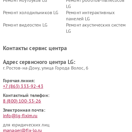
Ремонт ноутбуков LG
Ремонт роботов-пылесосов
LG
Ремонт холодильников LG
Ремонт интерактивных
панелей LG
Ремонт видеостен LG
Ремонт акустических систем
LG
Ремонт портативных акустик
Ремонт камер
LG
видеонаблюдения LG
Контакты сервис центра
Ремонт морозильных камер
Ремонт вертикальных
LG
пылесосов LG
Адрес сервисного центра LG:
г. Ростов-на-Дону, улица Города Волос, 6
Горячая линия:
+7 (863) 333-92-43
Контактный телефон:
8 (800) 100-33-26
Электронная почта:
info@lg-fixim.ru
для юридических лиц
manager@fix-lg.ru