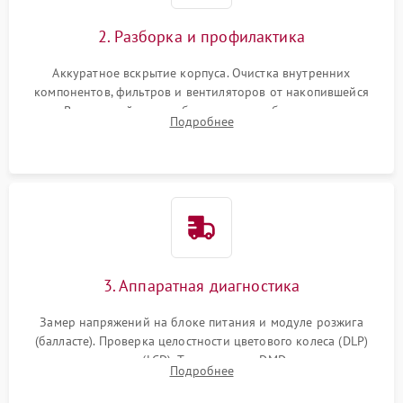
2. Разборка и профилактика
Аккуратное вскрытие корпуса. Очистка внутренних
компонентов, фильтров и вентиляторов от накопившейся
пыли. Визуальный осмотр блока питания, балласта лампы и
Подробнее
материнской платы на наличие прогаров или вздутых
элементов.
3. Аппаратная диагностика
Замер напряжений на блоке питания и модуле розжига
(балласте). Проверка целостности цветового колеса (DLP)
или поляризаторов (LCD). Тестирование DMD-чипа, датчиков
Подробнее
температуры и оптопар с помощью мультиметра и
осциллографа.