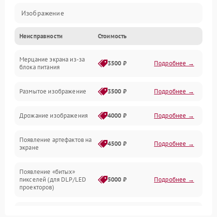
Изображение
Неисправности
Стоимость
Лампа подсветки
Мерцание экрана из-за
Неисправность управления и интерфейсов
3500 ₽
Подробнее →
блока питания
Прочие неисправности
Размытое изображение
3500 ₽
Подробнее →
Режим работы
Дрожание изображения
4000 ₽
Подробнее →
Неисправность звука
Появление артефактов на
4500 ₽
Подробнее →
экране
Появление «битых»
пикселей (для DLP/LED
5000 ₽
Подробнее →
проекторов)
Залипание изображения
4500 ₽
Подробнее →