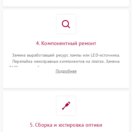
4. Компонентный ремонт
Замена выработавшей ресурс лампы или LED-источника.
Перепайка неисправных компонентов на платах. Замена
DMD-чипа при битых пикселях, установка нового цветового
Подробнее
колеса или восстановление сгоревших поляризационных
пленок.
5. Сборка и юстировка оптики