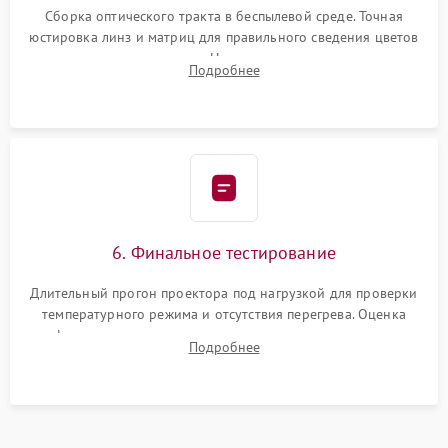
Сборка оптического тракта в беспылевой среде. Точная
юстировка линз и матриц для правильного сведения цветов
и устранения размытия. Надежное подключение всех
Подробнее
шлейфов, установка датчиков и закрытие корпуса
устройства.
6. Финальное тестирование
Длительный прогон проектора под нагрузкой для проверки
температурного режима и отсутствия перегрева. Оценка
фокуса, контрастности и цветопередачи на тестовых
Подробнее
таблицах. Проверка работы всех видеовходов и кнопок
управления.