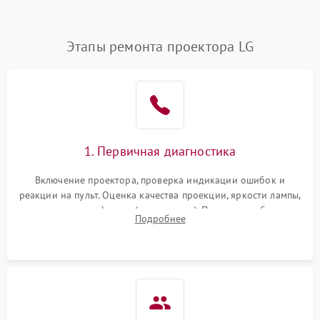
(image retention)
Нестабильная яркость или
Этапы ремонта проектора LG
4000 ₽
Подробнее →
контраст
Неравномерная подсветка
4500 ₽
Подробнее →
экрана
Не работает
автоматическая коррекция
3000 ₽
Подробнее →
1. Первичная диагностика
трапеции (Keystone)
Включение проектора, проверка индикации ошибок и
Проблемы с
реакции на пульт. Оценка качества проекции, яркости лампы,
масштабированием
3500 ₽
Подробнее →
наличия артефактов (точки, пятна). Проверка работы
изображения
Подробнее
системы охлаждения по уровню шума вентиляторов.