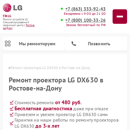
+7 (863) 333-92-43
Ежедневно с 9:00 до 21:00
FIX-LG
+7 (800) 100-33-26
Ремонт устройств LG
Специализированный
Звонок бесплатный по РФ
cервисный центр г.
Ростов-
на-Дону
Мы ремонтируем
Позвонить
-Дону
Ремонт проектора LG DX630 в Ростове-на-Дону
Ремонт проектора LG DX630 в
Ростове-на-Дону
от 480 руб.
Стоимость ремонта
Бесплатная диагностика
даже при отказе
Привезем и увезем проектор LG DX630 сами
Гарантия на наши работы по ремонту проекторов
Ремонт портативных акустик LG
Ремонт музыкальных центров LG
Ремонт посудомоечных машин LG
Ремонт микроволновых печей LG
Ремонт камер видеонаблюдения LG
Ремонт вертикальных пылесосов LG
Ремонт интерактивных панелей LG
Ремонт портативных колонок LG
Ремонт домашних кинотеатров LG
до 3-х лет
LG DX630