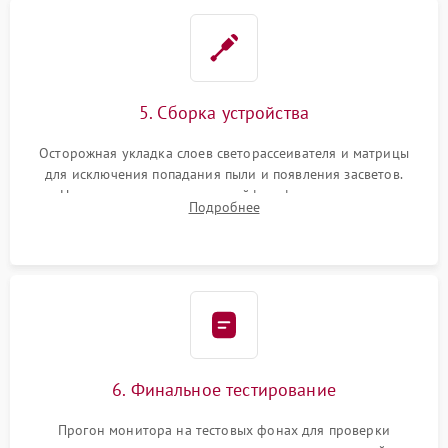
5. Сборка устройства
Осторожная укладка слоев светорассеивателя и матрицы
для исключения попадания пыли и появления засветов.
Надежное подключение шлейфов, фиксация плат и
Подробнее
аккуратное защелкивание пластикового корпуса монитора.
6. Финальное тестирование
Прогон монитора на тестовых фонах для проверки