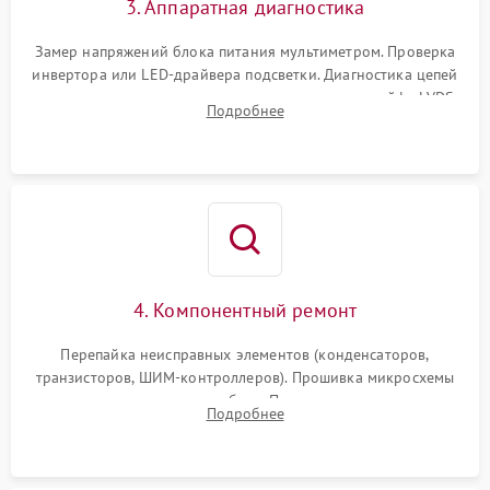
3. Аппаратная диагностика
Поломка системы защиты
1000 ₽
Подробнее →
от замыкания
Замер напряжений блока питания мультиметром. Проверка
инвертора или LED-драйвера подсветки. Диагностика цепей
питания скалера и тестирование сигналов на шлейфе LVDS
Подробнее
4. Компонентный ремонт
Перепайка неисправных элементов (конденсаторов,
транзисторов, ШИМ-контроллеров). Прошивка микросхемы
памяти при программных сбоях. При поломке подсветки —
Подробнее
разборка матрицы и замена выгоревших светодиодов.