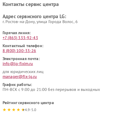
LG
видеонаблюдения LG
Контакты сервис центра
Ремонт морозильных камер
Ремонт вертикальных
LG
пылесосов LG
Адрес сервисного центра LG:
г. Ростов-на-Дону, улица Города Волос, 6
Горячая линия:
+7 (863) 333-92-43
Контактный телефон:
8 (800) 100-33-26
Электронная почта:
info@lg-fixim.ru
для юридических лиц
manager@fix-lg.ru
График работы:
ПН-ВСК с 9:00 до 21:00 без перерывов и выходных
Рейтинг сервисного центра
4.9-5.0