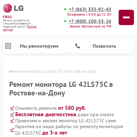
+7 (863) 333-92-43
Ежедневно с 9:00 до 21:00
FIX-LG
+7 (800) 100-33-26
Ремонт устройств LG
Специализированный
Звонок бесплатный по РФ
cервисный центр г.
Ростов-
на-Дону
Мы ремонтируем
Позвонить
-Дону
Ремонт монитора LG 42LS75C в Ростове-на-Дону
Ремонт монитора LG 42LS75C в
Ростове-на-Дону
от 580 руб.
Стоимость ремонта
Бесплатная диагностика
даже при отказе
Привезем и увезем монитор LG 42LS75C сами
Гарантия на наши работы по ремонту мониторов
Ремонт портативных акустик LG
Ремонт музыкальных центров LG
Ремонт микроволновых печей LG
Ремонт камер видеонаблюдения LG
Ремонт вертикальных пылесосов LG
Ремонт интерактивных панелей LG
Ремонт портативных колонок LG
Ремонт домашних кинотеатров LG
Ремонт посудомоечных машин LG
до 3-х лет
LG 42LS75C