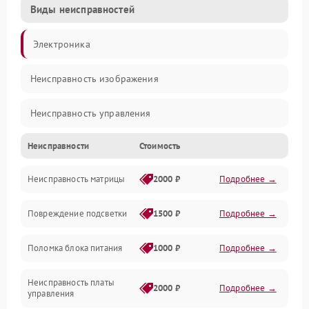
Виды неисправностей
Электроника
Неисправность изображения
Неисправность управления
Неисправности
Стоимость
Неисправность интерфейсов
Неисправность матрицы
2000 ₽
Подробнее →
Прочие неисправности
Повреждение подсветки
1500 ₽
Подробнее →
Неисправность звука
Поломка блока питания
1000 ₽
Подробнее →
Механические повреждения
Неисправность платы
2000 ₽
Подробнее →
управления