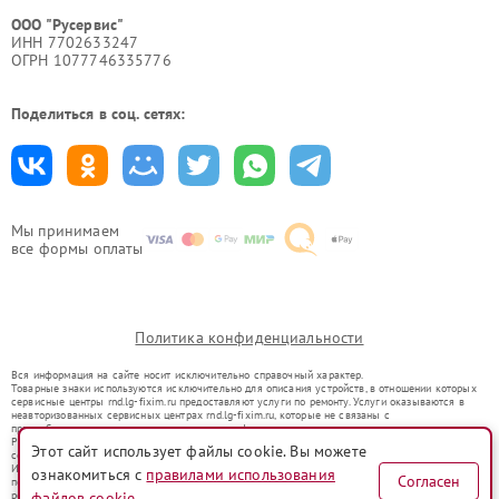
ООО "Русервис"
ИНН 7702633247
ОГРН 1077746335776
Поделиться в соц. сетях:
Мы принимаем
все формы оплаты
Политика конфиденциальности
Вся информация на сайте носит исключительно справочный характер.
Товарные знаки используются исключительно для описания устройств, в отношении которых
сервисные центры rnd.lg-fixim.ru предоставляют услуги по ремонту. Услуги оказываются в
неавторизованных сервисных центрах rnd.lg-fixim.ru, которые не связаны с
правообладателями товарных знаков или их официальными представителями.
Ремонт осуществляется для устройств, уже введенных в гражданский оборот в соответствии
Этот сайт использует файлы cookie. Вы можете
со статьей 1487 ГК РФ.
Использование товарных знаков не преследует цели индивидуализации услуг или введения
ознакомиться с
правилами использования
Согласен
потребителей в заблуждение, а служит для информирования о предоставляемых услугах по
ремонту техники указанных брендов.
файлов cookie