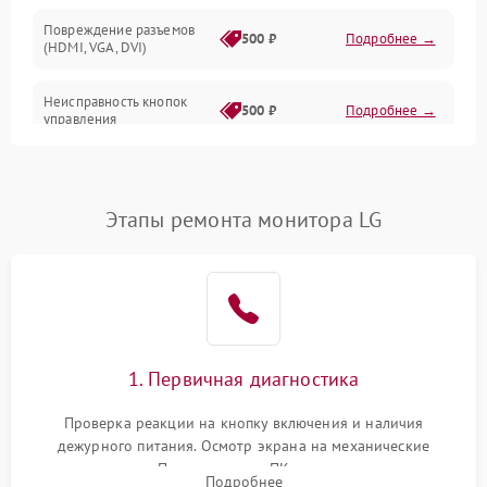
Повреждение разъемов
500 ₽
Подробнее →
(HDMI, VGA, DVI)
Неисправность кнопок
500 ₽
Подробнее →
управления
Поломка инвертора
1500 ₽
Подробнее →
Этапы ремонта монитора LG
Повреждение кабеля
500 ₽
Подробнее →
питания
Неисправность системы
1000 ₽
Подробнее →
защиты от перегрузок
Поломка системы
1. Первичная диагностика
автоматического
1000 ₽
Подробнее →
отключения
Проверка реакции на кнопку включения и наличия
дежурного питания. Осмотр экрана на механические
Неисправность системы
повреждения. Подключение к ПК для оценки вывода
защиты от короткого
1000 ₽
Подробнее →
Подробнее