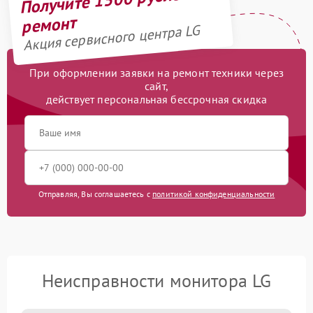
ремонт
Акция сервисного центра LG
При оформлении заявки на ремонт техники через
сайт,
действует персональная бессрочная скидка
Отправляя, Вы соглашаетесь с
политикой конфиденциальности
Неисправности монитора LG