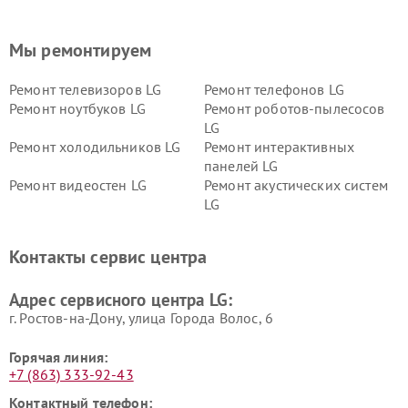
Мы ремонтируем
Ремонт телевизоров LG
Ремонт телефонов LG
Ремонт ноутбуков LG
Ремонт роботов-пылесосов
LG
Ремонт холодильников LG
Ремонт интерактивных
панелей LG
Ремонт видеостен LG
Ремонт акустических систем
LG
Ремонт портативных акустик
Ремонт камер
LG
видеонаблюдения LG
Контакты сервис центра
Ремонт морозильных камер
Ремонт вертикальных
LG
пылесосов LG
Адрес сервисного центра LG:
г. Ростов-на-Дону, улица Города Волос, 6
Горячая линия:
+7 (863) 333-92-43
Контактный телефон: