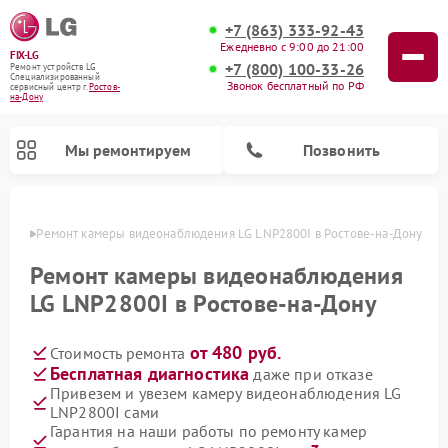
+7 (863) 333-92-43
Ежедневно с 9:00 до 21:00
FIX-LG
+7 (800) 100-33-26
Ремонт устройств LG
Специализированный
Звонок бесплатный по РФ
cервисный центр г.
Ростов-
на-Дону
Мы ремонтируем
Позвонить
-Дону
Ремонт камеры видеонаблюдения LG LNP2800I в Ростове-на-Дону
Ремонт камеры видеонаблюдения
LG LNP2800I в Ростове-на-Дону
от 480 руб.
Стоимость ремонта
Бесплатная диагностика
даже при отказе
Привезем и увезем камеру видеонаблюдения LG
LNP2800I сами
Ремонт вертикальных пылесосов LG
Ремонт портативных акустик LG
Ремонт портативных колонок LG
Ремонт домашних кинотеатров LG
Ремонт посудомоечных машин LG
Ремонт микроволновых печей LG
Ремонт интерактивных панелей LG
Ремонт музыкальных центров LG
Гарантия на наши работы по ремонту камер