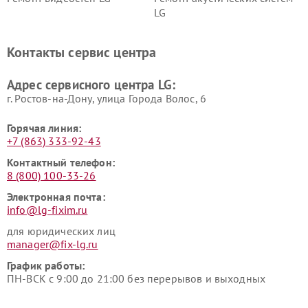
LG
Ремонт портативных акустик
Ремонт камер
LG
видеонаблюдения LG
Контакты сервис центра
Ремонт морозильных камер
Ремонт вертикальных
LG
пылесосов LG
Адрес сервисного центра LG:
г. Ростов-на-Дону, улица Города Волос, 6
Горячая линия:
+7 (863) 333-92-43
Контактный телефон:
8 (800) 100-33-26
Электронная почта:
info@lg-fixim.ru
для юридических лиц
manager@fix-lg.ru
График работы:
ПН-ВСК с 9:00 до 21:00 без перерывов и выходных