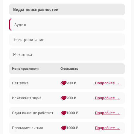
Виды неисправностей
Аудио
Электропитание
Механика
Неисправности
Стоимость
Управление
Нет звука
900 ₽
Подробнее →
Корпус/Герметичность
Искажения звука
900 ₽
Подробнее →
Электронные компоненты
Один канал не работает
1000 ₽
Подробнее →
Пропадает сигнал
1000 ₽
Подробнее →