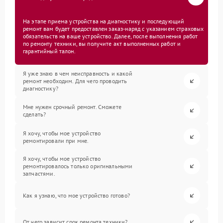
На этапе приема устройства на диагностику и последующий
ремонт вам будет предоставлен заказ-наряд с указанием страховых
обязательств на ваше устройство. Далее, после выполнения работ
по ремонту техники, вы получите акт выполненных работ и
гарантийный талон.
Я уже знаю в чем неисправность и какой
ремонт необходим. Для чего проводить
диагностику?
Мне нужен срочный ремонт. Сможете
сделать?
Я хочу, чтобы мое устройство
ремонтировали при мне.
Я хочу, чтобы мое устройство
ремонтировалось только оригинальными
запчастями.
Как я узнаю, что мое устройство готово?
От чего зависит срок ремонта техники?