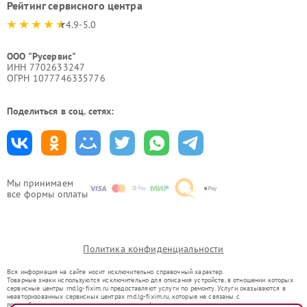
Рейтинг сервисного центра
4.9-5.0
ООО "Русервис"
ИНН 7702633247
ОГРН 1077746335776
Поделиться в соц. сетях:
Мы принимаем
все формы оплаты
Политика конфиденциальности
Вся информация на сайте носит исключительно справочный характер.
Товарные знаки используются исключительно для описания устройств, в отношении которых
сервисные центры rnd.lg-fixim.ru предоставляют услуги по ремонту. Услуги оказываются в
неавторизованных сервисных центрах rnd.lg-fixim.ru, которые не связаны с
правообладателями товарных знаков или их официальными представителями.