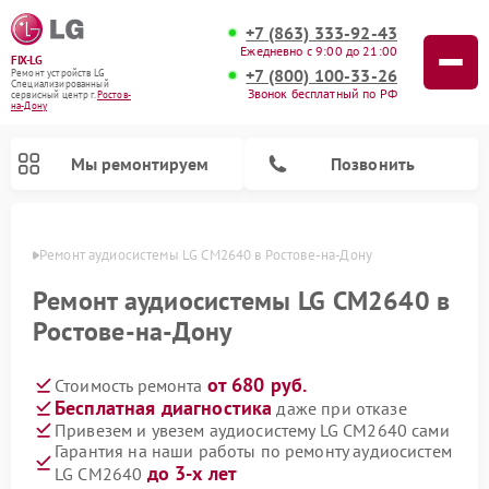
+7 (863) 333-92-43
Ежедневно с 9:00 до 21:00
FIX-LG
+7 (800) 100-33-26
Ремонт устройств LG
Специализированный
Звонок бесплатный по РФ
cервисный центр г.
Ростов-
на-Дону
Мы ремонтируем
Позвонить
-Дону
Ремонт аудиосистемы LG CM2640 в Ростове-на-Дону
Ремонт аудиосистемы LG CM2640 в
Ростове-на-Дону
от 680 руб.
Стоимость ремонта
Бесплатная диагностика
даже при отказе
Привезем и увезем аудиосистему LG CM2640 сами
Гарантия на наши работы по ремонту аудиосистем
Ремонт портативных акустик LG
Ремонт музыкальных центров LG
Ремонт домашних кинотеатров LG
Ремонт посудомоечных машин LG
Ремонт микроволновых печей LG
Ремонт камер видеонаблюдения LG
Ремонт вертикальных пылесосов LG
Ремонт интерактивных панелей LG
Ремонт портативных колонок LG
до 3-х лет
LG CM2640