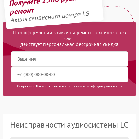
ремонт
Акция сервисного центра LG
При оформлении заявки на ремонт техники через
сайт,
действует персональная бессрочная скидка
Отправляя, Вы соглашаетесь с
политикой конфиденциальности
Неисправности аудиосистемы LG