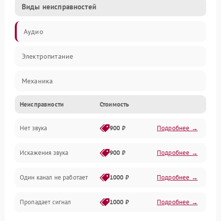
Виды неисправностей
Аудио
Электропитание
Механика
Неисправности
Стоимость
Управление
Нет звука
900 ₽
Подробнее →
Корпус/Герметичность
Искажения звука
900 ₽
Подробнее →
Электронные компоненты
Один канал не работает
1000 ₽
Подробнее →
Пропадает сигнал
1000 ₽
Подробнее →