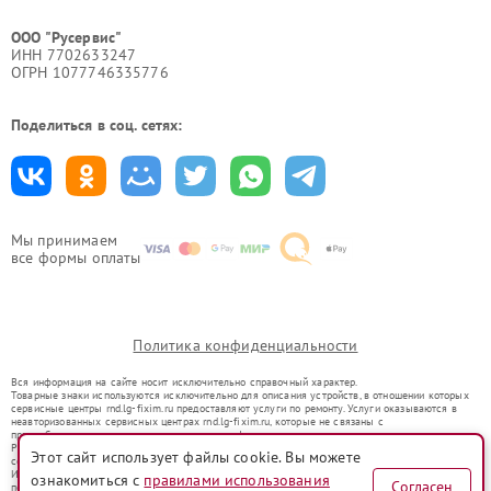
ООО "Русервис"
ИНН 7702633247
ОГРН 1077746335776
Поделиться в соц. сетях:
Мы принимаем
все формы оплаты
Политика конфиденциальности
Вся информация на сайте носит исключительно справочный характер.
Товарные знаки используются исключительно для описания устройств, в отношении которых
сервисные центры rnd.lg-fixim.ru предоставляют услуги по ремонту. Услуги оказываются в
неавторизованных сервисных центрах rnd.lg-fixim.ru, которые не связаны с
правообладателями товарных знаков или их официальными представителями.
Ремонт осуществляется для устройств, уже введенных в гражданский оборот в соответствии
Этот сайт использует файлы cookie. Вы можете
со статьей 1487 ГК РФ.
Использование товарных знаков не преследует цели индивидуализации услуг или введения
ознакомиться с
правилами использования
Согласен
потребителей в заблуждение, а служит для информирования о предоставляемых услугах по