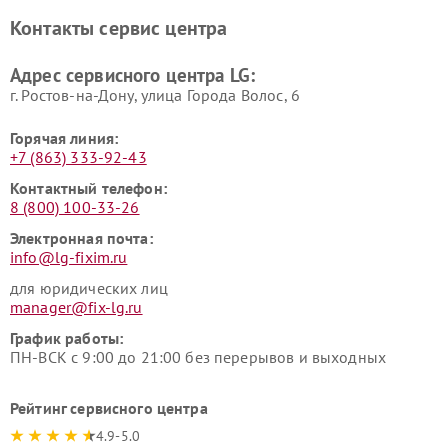
LG
видеонаблюдения LG
Контакты сервис центра
Ремонт морозильных камер
Ремонт вертикальных
LG
пылесосов LG
Адрес сервисного центра LG:
г. Ростов-на-Дону, улица Города Волос, 6
Горячая линия:
+7 (863) 333-92-43
Контактный телефон:
8 (800) 100-33-26
Электронная почта:
info@lg-fixim.ru
для юридических лиц
manager@fix-lg.ru
График работы:
ПН-ВСК с 9:00 до 21:00 без перерывов и выходных
Рейтинг сервисного центра
4.9-5.0